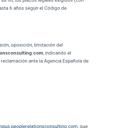
s su fin, los plazos legales exigidos (con
hasta 6 años según el Código de
ión, oposición, limitación del
ionsconsulting.com
, indicando el
 reclamación ante la Agencia Española de
pus.peoplerelationsconsulting.com
, que