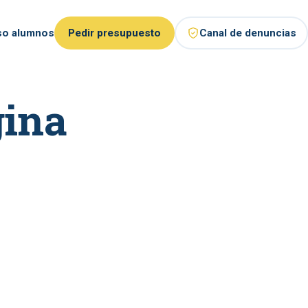
so alumnos
Pedir presupuesto
Canal de denuncias
gina