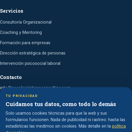
Servicios
Consultoría Organizacional
Coaching y Mentoring
Formación para empresas
Dirección estratégica de personas
Intervención psicosocial laboral
Contacto
info@peoplerelationsconsulting.com
TU PRIVACIDAD
+34 644 64 82 96
Cuidamos tus datos, como todo lo demás
WhatsApp: +34 644 64 82 96
Solo usamos cookies técnicas para que la web y sus
08781 Els Hostalets de Pierola, Barcelona
formularios funcionen. Nada de publicidad ni rastreo: hasta las
estadísticas las medimos sin cookies. Más detalle en la
política
Pedir presupuesto →
Acceso alumnos (campus) →